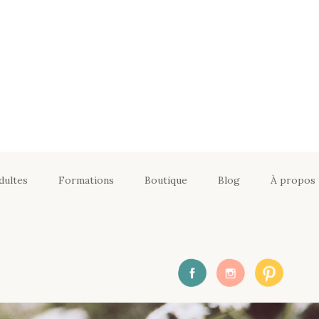
dultes
Formations
Boutique
Blog
À propos
Formation certifiante
Yoga Enfants _
particulier
En équipe : Formations
certifiantes Yoga
Enfants