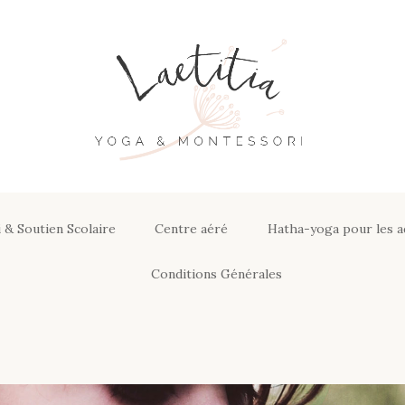
Aller
au
contenu
 & Soutien Scolaire
Centre aéré
Hatha-yoga pour les a
ssori &
Conditions Générales
laire
Conditions générales de
vente de produits et
motions
programmes en ligne
ratiques