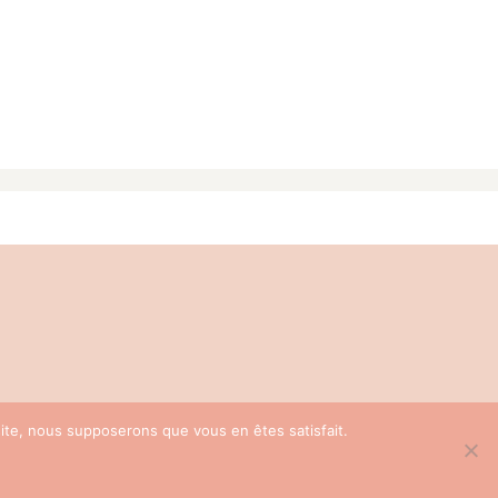
S
|
CGV
 site, nous supposerons que vous en êtes satisfait.