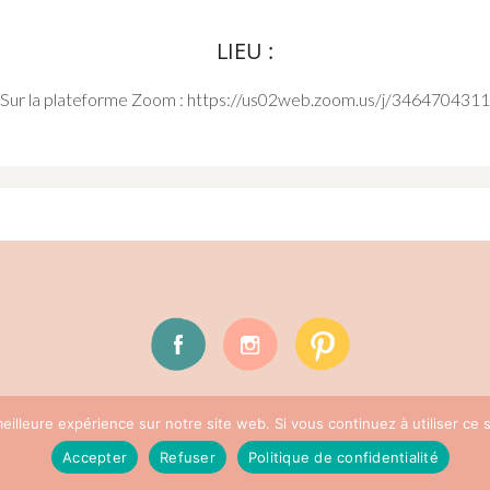
LIEU :
Sur la plateforme Zoom : https://us02web.zoom.us/j/3464704311
TITIA YOGA MONTESSORI 2023 |
MENTIONS LÉGALE
eilleure expérience sur notre site web. Si vous continuez à utiliser ce
Accepter
Refuser
Politique de confidentialité