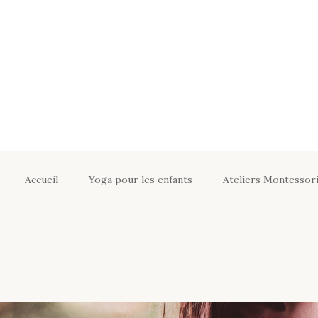
Accueil
Yoga pour les enfants
Ateliers Montessori
Yoga adapté pour
Ateliers Monte
enfants
Soutien sco
Yoga en crèches, EVE,
Les Ateliers É
écoles
Informations p