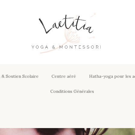
Aller
au
contenu
 & Soutien Scolaire
Centre aéré
Hatha-yoga pour les a
ssori &
Conditions Générales
laire
Conditions générales de
vente de produits et
motions
programmes en ligne
ratiques