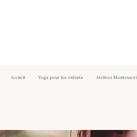
Accueil
Yoga pour les enfants
Ateliers Montessori
Yoga adapté pour
Ateliers Monte
enfants
Soutien sco
Yoga en crèches, EVE,
Les Ateliers É
écoles
Informations p