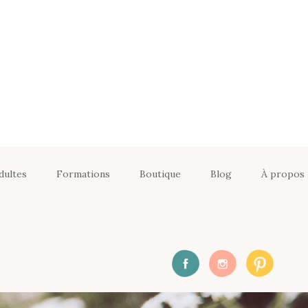
dultes
Formations
Boutique
Blog
À propos
Formation certifiante
Yoga Enfants _
particulier
En équipe : Formations
certifiantes Yoga
Enfants