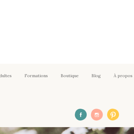
dultes
Formations
Boutique
Blog
À propos
Formation certifiante
Yoga Enfants _
particulier
En équipe : Formations
certifiantes Yoga
Enfants