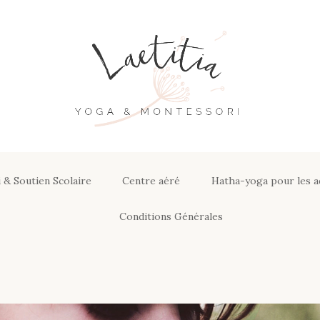
Aller
au
contenu
 & Soutien Scolaire
Centre aéré
Hatha-yoga pour les a
ssori &
Conditions Générales
laire
Conditions générales de
vente de produits et
motions
programmes en ligne
ratiques