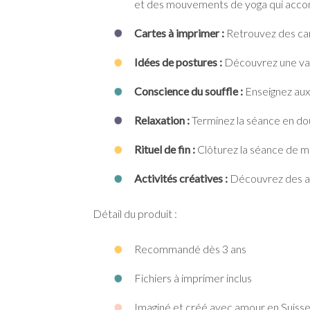
et des mouvements de yoga qui accomp
Cartes à imprimer :
Retrouvez des cart
Idées de postures :
Découvrez une vari
Conscience du souffle :
Enseignez aux
Relaxation :
Terminez la séance en dou
Rituel de fin :
Clôturez la séance de m
Activités créatives :
Découvrez des act
Détail du produit :
Recommandé dès 3 ans
Fichiers à imprimer inclus
Imaginé et créé avec amour en Suiss