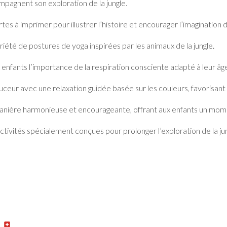
agnent son exploration de la jungle.
es à imprimer pour illustrer l’histoire et encourager l’imagination 
été de postures de yoga inspirées par les animaux de la jungle.
 enfants l’importance de la respiration consciente adapté à leur âg
ceur avec une relaxation guidée basée sur les couleurs, favorisant 
anière harmonieuse et encourageante, offrant aux enfants un mome
ivités spécialement conçues pour prolonger l’exploration de la jun
e