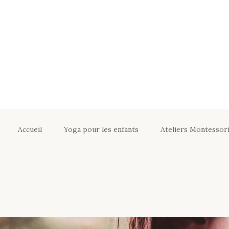
Accueil
Yoga pour les enfants
Ateliers Montessori
Yoga adapté pour
Ateliers Monte
enfants
Soutien sco
Yoga en crèches, EVE,
Les Ateliers É
écoles
Informations p